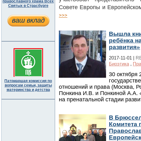
православного храма Всех
Святых в Страсбурге
Совете Европы и Европейском
>>>
ваш вклад
Вышла кни
ребёнка н
развития»
2017-11-01 |
R
Биоэтика
,
Пра
30 октября 
государств
Патриаршая комиссия по
вопросам семьи, защиты
отношений и права (Москва, Р
материнства и детства
Понкина И.В. и Понкиной А.А.
на пренатальной стадии разви
В Брюссел
Комитета 
Православ
Европейс