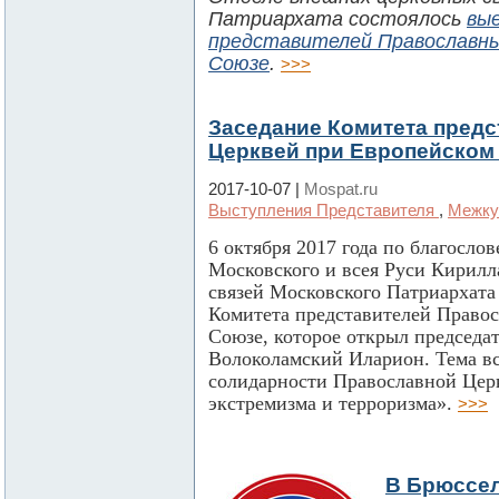
Патриархата состоялось
вы
представителей Православны
Союзе
.
>>>
Заседание Комитета пред
Церквей при Европейском
2017-10-07 |
Mospat.ru
Выступления Представителя
,
Межку
6 октября 2017 года по благосл
Московского и всея Руси Кирил
связей Московского Патриархата 
Комитета представителей Право
Союзе, которое открыл председ
Волоколамский Иларион. Тема в
солидарности Православной Цер
экстремизма и терроризма».
>>>
В Брюссел