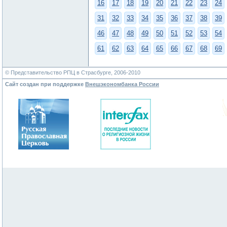
16
17
18
19
20
21
22
23
24
31
32
33
34
35
36
37
38
39
46
47
48
49
50
51
52
53
54
61
62
63
64
65
66
67
68
69
© Представительство РПЦ в Страсбурге, 2006-2010
Сайт создан при поддержке
Внешэкономбанка России