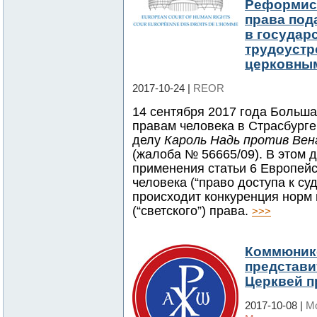
Реформист
права под
в государс
трудоустр
церковным
2017-10-24 |
REOR
14 сентября 2017 года Больша
правам человека в Страсбург
делу
Кароль Надь против Вен
(жалоба № 56665/09). В этом 
применения статьи 6 Европей
человека (“право доступа к суд
происходит конкуренция норм 
(“светского”) права.
>>>
Коммюнике
представи
Церквей п
2017-10-08 |
Mo