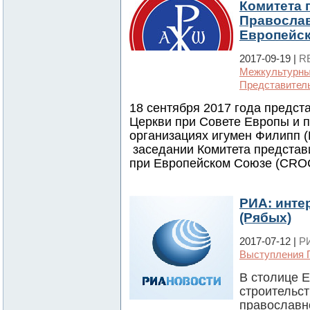
Комитета 
Православ
Европейс
2017-09-19 |
R
Межкультурны
Представител
18 сентября 2017 года предст
Церкви при Совете Европы и 
организациях игумен Филипп (
заседании Комитета представ
при Европейском Союзе (CRO
РИА: инте
(Рябых)
2017-07-12 |
Р
Выступления 
В столице 
строительст
православн