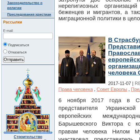
Законодательство о
нерелигиозных организаци
религии
беженцев и мигрантов, а та
Преследования христиан
миграционной политики в цело
Рассылки
E-mail:
В Страсбу
Подписаться
Представи
Православ
Отказаться
европейс
организац
человека 
2017-11-07 |
R
Права человека
,
Совет Европы
,
Пре
6 ноября 2017 года в Стр
представителя Украинско
европейских международ
Барышевского Виктора с к
правам человека Нилом Му
Строительство
участвовал представитель 