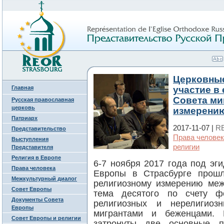
Церковные
Главная
участие в
Совета ми
Русская православная
церковь
измерению
Патриарх
2017-11-07 |
R
Представительство
Права челове
Выступления
религии
Представителя
Религия в Европе
6-7 ноября 2017 года под эг
Права человека
Европы в Страсбурге прошл
Межкультурный диалог
религиозному измерению меж
Совет Европы
тема десятого по счету 
Документы Совета
религиозных и нерелигиоз
Европы
мигрантами и беженцами.
Совет Европы и религии
затронуты две основные п