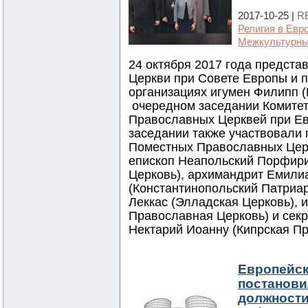
2017-10-25 |
R
Религия в Евр
Межкультурны
24 октября 2017 года предста
Церкви при Совете Европы и 
организациях игумен Филипп (
очередном заседании Комитет
Православных Церквей при Е
заседании также участвовали 
Поместных Православных Цер
епископ Неапольский Порфири
Церковь), архимандрит Емилиа
(Константинопольский Патриар
Леккас (Элладская Церковь), 
Православная Церковь) и секр
Нектарий Иоанну (Кипрская П
Европейск
постанови
должности