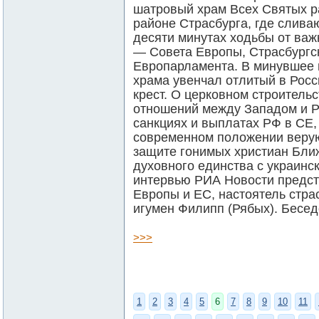
шатровый храм Всех Святых 
районе Страсбурга, где слива
десяти минутах ходьбы от важ
— Совета Европы, Страсбургск
Европарламента. В минувшее 
храма увенчал отлитый в Рос
крест. О церковном строитель
отношений между Западом и Р
санкциях и выплатах РФ в СЕ,
современном положении верую
защите гонимых христиан Бли
духовного единства с украинс
интервью РИА Новости предст
Европы и ЕС, настоятель стра
игумен Филипп (Рябых). Бесед
>>>
1
2
3
4
5
6
7
8
9
10
11