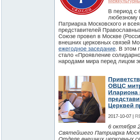
Межкультурны
В период с 6
любезному 
Патриарха Московского и всея
представителей Православных
Союзе провел в Москве (Росси
внешних церковных связей Мо
ежегодное заседание
. В этом
стало «Проявление солидарно
народами мира перед лицом э
Приветств
ОВЦС мит
Илариона 
представи
Церквей п
2017-10-07 |
R
6 октября 
Святейшего Патриарха Москов
Отделе внешних церковных с