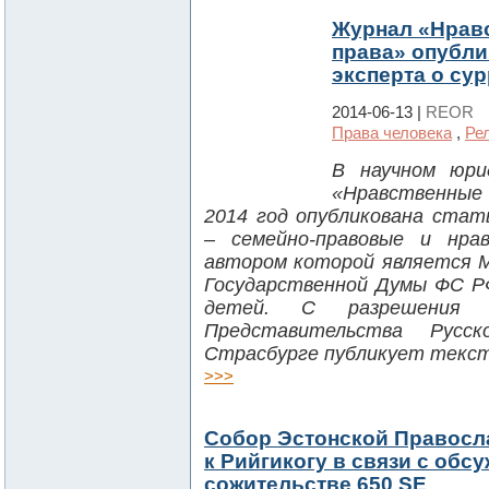
Журнал «Нрав
права» опубли
эксперта о су
2014-06-13 |
REOR
Права человека
,
Ре
В научном юрид
«Нравственные 
2014 год опубликована стат
– семейно-правовые и нра
автором которой является М
Государственной Думы ФС РФ
детей. С разрешения
Представительства Русс
Страсбурге публикует текс
>>>
Собор Эcтонской Правосл
к Рийгикогу в связи с обс
сожительстве 650 SE