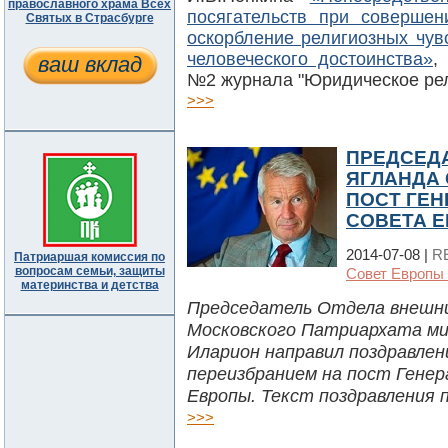
православного храма Всех
посягательств при совершен
Святых в Страсбурге
оскорбление религиозных чув
человеческого достоинства»
,
ваш вклад
№2 журнала "Юридическое рел
>>>
ПРЕДСЕДА
ЯГЛАНДА 
ПОСТ ГЕН
СОВЕТА 
2014-07-08 |
R
Патриаршая комиссия по
вопросам семьи, защиты
Совет Европы 
материнства и детства
Председатель Отдела внешни
Московского Патриархата м
Иларион направил поздравлени
переизбранием на пост Гене
Европы. Текст поздравления 
>>>