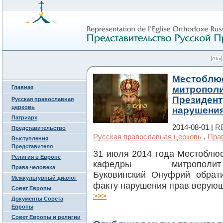
Местоблюс
Главная
митрополи
Президент
Русская православная
церковь
нарушени
Патриарх
2014-08-01 |
R
Представительство
Русская православная церковь
,
Пра
Выступления
Представителя
31 июля 2014 года Местоблюс
Религия в Европе
кафедры м
итроп
Права человека
Буковинский
Онуфрий
обрат
Межкультурный диалог
факту нарушения прав верующ
Совет Европы
>>>
Документы Совета
Европы
Совет Европы и религии