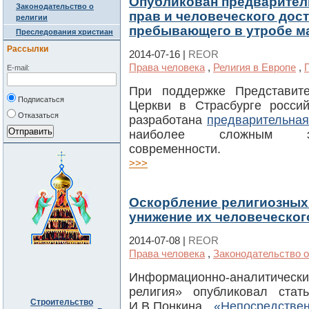
Опубликован предварител
Законодательство о
прав и человеческого дост
религии
пребывающего в утробе м
Преследования христиан
Рассылки
2014-07-16 |
REOR
Права человека
,
Религия в Европе
,
E-mail:
При поддержке Представите
Подписаться
Церкви в Страсбурге россий
Отказаться
разработана
предварительная
наиболее сложным эт
современности.
>>>
Оскорбление религиозных
унижение их человеческог
2014-07-08 |
REOR
Права человека
,
Законодательство о
Информационно-аналитиче
религия» опубликовал стат
Строительство
И.В.Понкина
«Непосредстве