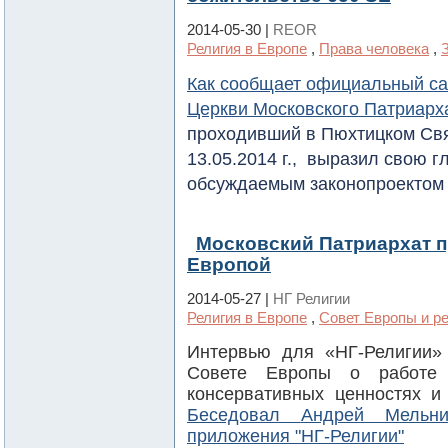
2014-05-30 |
REOR
Религия в Европе
,
Права человека
,
Как сообщает официальный са
Церкви Московского Патриарх
проходивший в Пюхтицком Св
13.05.2014 г., выразил свою г
обсуждаемым законопроектом
Московский Патриархат п
Европой
2014-05-27 |
НГ Религии
Религия в Европе
,
Совет Европы и р
Интервью для «НГ-Религии»
Совете Европы о работе 
консервативных ценностях и
Беседовал
Андрей Мельни
приложения "НГ-Религии"