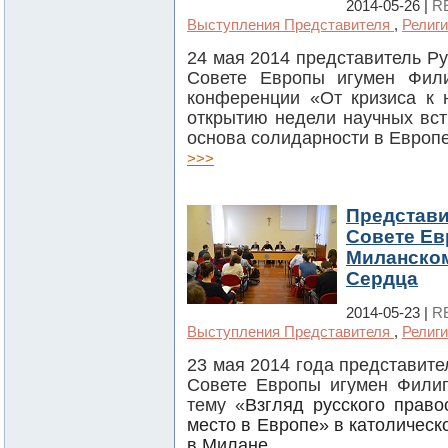
2014-05-26 |
R
Выступления Представителя
,
Религи
24 мая 2014 представитель Р
Совете Европы игумен Фили
конференции «От кризиса к 
открытию недели научных вст
основа солидарности в Европе
>>>
Представи
Совете Ев
Миланском
Сердца
2014-05-23 |
R
Выступления Представителя
,
Религи
23 мая 2014 года представите
Совете Европы игумен Филип
тему «
Взгляд русского право
место в Европе
» в католическ
в Милане.