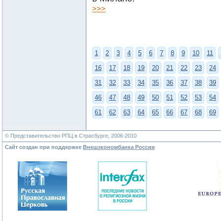
>>>
1
2
3
4
5
6
7
8
9
10
11
16
17
18
19
20
21
22
23
24
31
32
33
34
35
36
37
38
39
46
47
48
49
50
51
52
53
54
61
62
63
64
65
66
67
68
69
© Представительство РПЦ в Страсбурге, 2006-2010
Сайт создан при поддержке
Внешэкономбанка России