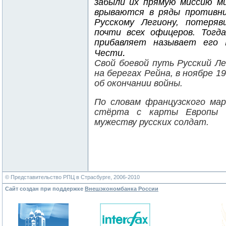
забыли их прямую миссию м
врываются в ряды противни
Русскому Легиону, потеря
почти всех офицеров. Тогд
прибавляет называет его
.
Чести
Свой боевой путь Русский Ле
на берегах Рейна, в ноябре 1
об окончании войны.
По словам французского ма
стёрта с карты Европы в
мужеству русских солдат.
© Представительство РПЦ в Страсбурге, 2006-2010
Сайт создан при поддержке
Внешэкономбанка России