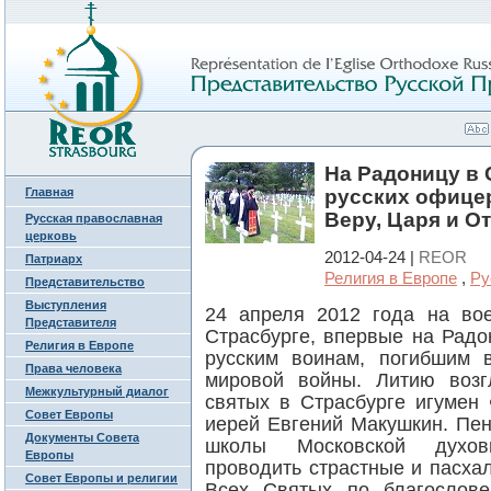
На Радоницу в 
Главная
русских офицер
Веру, Царя и О
Русская православная
церковь
2012-04-24 |
REOR
Патриарх
Религия в Европе
,
Ру
Представительство
Выступления
24 апреля 2012 года на во
Представителя
Страсбурге, впервые на Рад
Религия в Европе
русским воинам, погибшим
Права человека
мировой войны. Литию возг
Межкультурный диалог
святых в Страсбурге игумен
Совет Европы
иерей Евгений Макушкин. Пен
Документы Совета
школы Московской духов
Европы
проводить страстные и пасха
Совет Европы и религии
Всех Святых по благослове