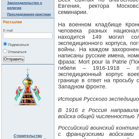
Законодательство о
Евгения, ректора Москов
религии
семинарии.
Преследования христиан
Рассылки
На военном кладбище Кроне
человека разных национал
E-mail:
находится 149 могил со
экспедиционного корпуса, п
Подписаться
войны. На каждом захоронен
Отказаться
написаны русские имена, номе
фраза:
Mort
pour
la
Patrie
(Пог
гибели – 1916-1918 – п
экспедиционный корпус вое
границе в ответ на просьбу
Западном фронте.
История Русского экспедицио
В
1916 г
Россия направила
войска общей численностью 7
Российский воинский контин
с французскими войсками
Строительство