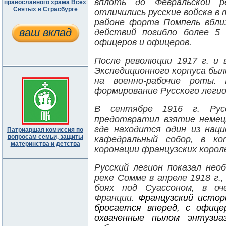
вплоть до Февральской 
православного храма Всех
Святых в Страсбурге
отличились русские войска в
районе форта Помпель вблиз
ваш вклад
действий погибло более 5 
офицеров и офицеров.
После революции
1917 г
. и 
Экспедиционного корпуса бы
на военно-рабочие роты.
формирование Русского легио
В сентябре
1916 г
. Рус
предотвратил взятие немец
где находится один из нац
Патриаршая комиссия по
вопросам семьи, защиты
кафедральный собор, в ко
материнства и детства
коронации французских корол
Русский легион показал нео
реке Сомме в апреле
1918 г
.
боях под Суассоном, в оч
Франции.
Французский истор
бросается вперед, с офице
охваченные пылом энтузиа