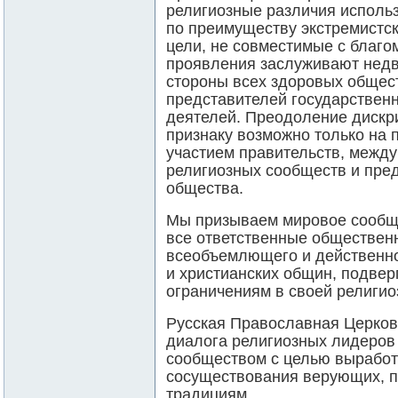
религиозные различия использ
по преимуществу экстремистс
цели, не совместимые с благо
проявления заслуживают нед
стороны всех здоровых общес
представителей государствен
деятелей. Преодоление дискр
признаку возможно только на 
участием правительств, межд
религиозных сообществ и пре
общества.
Мы призываем мировое сообще
все ответственные обществен
всеобъемлющего и действенно
и христианских общин, подве
ограничениям в своей религио
Русская Православная Церков
диалога религиозных лидеро
сообществом с целью выработ
сосуществования верующих, 
традициям.