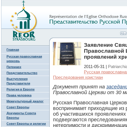
Заявление Свя
Главная
Православной Ц
проявлений хр
Русская православная
церковь
2011-05-31 |
Patriarchi
Патриарх
Русская православна
Представительство
Преследования христиан
Выступления
Представителя
Документ принят на
заседан
Религия в Европе
Православной Церкви от 30 ма
Права человека
Межкультурный диалог
Русская Православная Церков
Совет Европы
воспринимает приходящие из 
об участившихся проявлениях
Документы Совета
Европы
подвергаются преследованиям
Совет Европы и религии
нетерпимости и дискриминаци