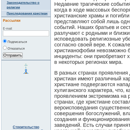
Законодательство о
Недавние трагические события 
религии
когда в ходе массовых беспо
Преследования христиан
христианские храмы и погибли
Рассылки
представляют собой лишь одн
событий. Наших братьев и сест
E-mail:
разлучают с родными и близк
исповедовать религиозные уб
Подписаться
согласно своей вере. К сожал
Отказаться
христианофобии невозможно б
инциденты: они приобретают х
в некоторых регионах мира.
В разных странах проявления
христиан имеют различный хар
христиане подвергаются напа
хулиганского характера, что, 
проявлением экстремизма на р
странах, где христиане соста
вероисповедания существенно 
совершения богослужений, вл
создания и функционирования
заведений. Есть случаи приня
Строительство