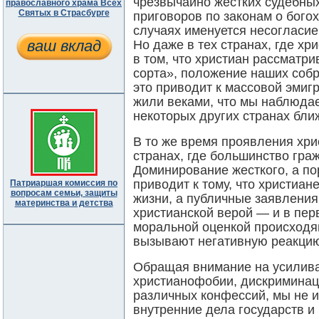
чрезвычайно жестких судебны
православного храма Всех
Святых в Страсбурге
приговоров по законам о богох
случаях именуется несогласие
ваш вклад
Но даже в тех странах, где х
в том, что христиан рассматри
сорта», положение наших собр
это приводит к массовой эмигр
жили веками, что мы наблюда
некоторых других странах бли
В то же время проявления хр
странах, где большинство гра
Доминирование жесткого, а по
приводит к тому, что христиа
Патриаршая комиссия по
вопросам семьи, защиты
жизни, а публичные заявления
материнства и детства
христианской верой ― и в пер
моральной оценкой происходя
вызывают негативную реакци
Обращая внимание на усилив
христианофобии, дискриминац
различных конфессий, мы не 
внутренние дела государств и